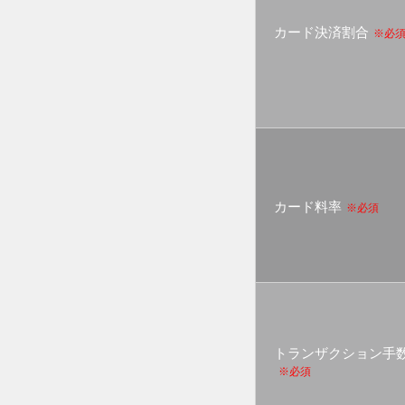
カード決済割合
※必
カード料率
※必須
トランザクション手
※必須